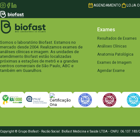
AGENDAMENTO
LOJA O
Exames
Resultados de Exames
Somos o laboratório Biofast. Estamos no
Análises Clínicas
mercado desde 2004. Realizamos exames de
análises clínicas e imagem. As unidades de
Anatomia Patológica
atendimento Biofast estão localizadas
próximas a estações de metrô e a grandes
Exames de Imagem
centros comerciais de São Paulo, ABC e
também em Guarulhos.
Agendar Exame
Copyright © Grupo Biofast - Razão Social: Biofast Medicina e Saúde LTDA - CNPJ: 06.137.183/