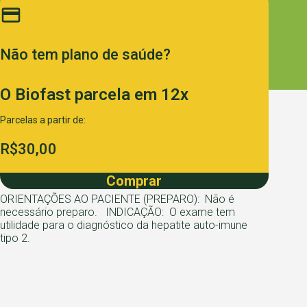
Não tem plano de
saúde?
O Biofast parcela
em 12x
Informações ao paciente e
Parcelas a partir de:
preparo ANTICORPOS ANTI
R$30,00
FÍGADO, SORO
Comprar
ORIENTAÇÕES AO PACIENTE (PREPARO): Não é
necessário preparo. INDICAÇÃO: O exame tem
utilidade para o diagnóstico da hepatite auto-imune
tipo 2.