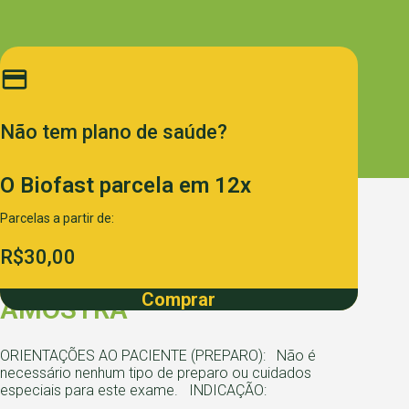
Não tem plano de
saúde?
O Biofast parcela
em 12x
Informações ao paciente e
Parcelas a partir de:
preparo EXAME
R$30,00
ANATOMOPATOLÓGICO 21ª
Comprar
AMOSTRA
ORIENTAÇÕES AO PACIENTE (PREPARO): Não é
necessário nenhum tipo de preparo ou cuidados
especiais para este exame. INDICAÇÃO: