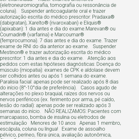
(eletroneuromiografia, tomografia ou ressonância de
coluna). Suspender anticoagulante oral e trazer
autorização escrita do médico prescritor: Pradaxa®
(dabigratan), Xarelto® (rivaroxaban) e Eliquis®
(apixaban): 1 dia antes e dia do exame.Marevan® ou
Coumadin® (varfarina) e Marcoumar®
(femprocumona). 7 dias antes e dia do exame. Trazer
exame de RNI do dia anterior ao exame. Suspender
Mestinon® e trazer autorização escrita do médico
prescritor: 1 dia antes e dia do exame. Atenção aos
pedidos com estas hipóteses diagnósticas: Doença do
músculo (miopatia): exames de CPK e aldolase devem
ser colhidos antes ou após 1 semana do exame.
Paralisia facial: apenas pode ser realizado após 8 dias
do início (8°-10°dia de preferência). Casos agudo de
alterações no plexo braquial, raízes dos nervos ou
nervos periféricos (ex. ferimento por arma, pé caído,
lesão do radial): apenas pode ser realizado após 3
semanas do início. NÃO REALIZAMOS: Pacientes com
marcapasso, bomba de insulina ou eletrodos de
estimulação Menores de 10 anos Apenas 1 membro,
escápula, coluna ou língua! Exame de assoalho
pélvico, períneo, fibra única, avaliação autonômica,