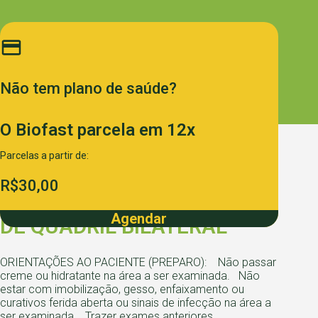
Não tem plano de
saúde?
O Biofast parcela
em 12x
Informações ao paciente e
Parcelas a partir de:
preparo
R$30,00
ELETRONEUROMIOGRAFIA
Agendar
DE QUADRIL BILATERAL
ORIENTAÇÕES AO PACIENTE (PREPARO): Não passar
creme ou hidratante na área a ser examinada. Não
estar com imobilização, gesso, enfaixamento ou
curativos ferida aberta ou sinais de infecção na área a
ser examinada. Trazer exames anteriores